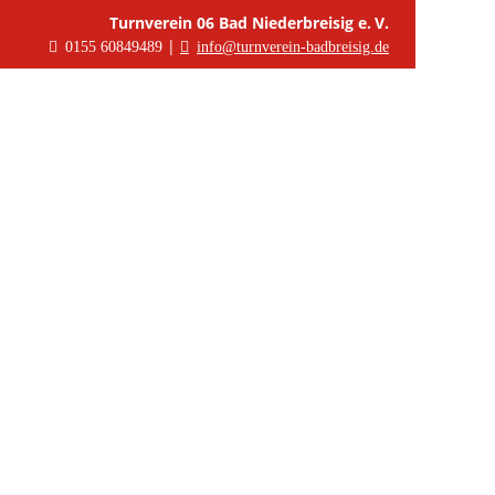
Turnverein 06 Bad Niederbreisig e. V.
|
0155 60849489
info@turnverein-badbreisig.de